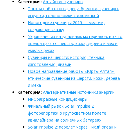
Категория:
Алтайские сувениры
Тонкая работа по дереву: брелоки, сувениры,
игрушки, головоломки с изюминкой
Новогодние сувениры 2015 — мелочи,
создающие сказку
Украшения из натуральных материалов: во что
превращаются шерсть, кожа, дерево и мех в
умелых руках
Сувениры из шерсти: история, техника
изготовления, дизайн
Новое направление работы «Юрты Алтая»:
этнические сувениры из шерсти, кожи, дерева
и меха
Категория:
Альтернативные источники энергии
Инфракрасные кондиционеры
Финальный рывок Solar Impulse 2:
фоторепортаж о кругосветном полете
авиалайнера на солнечных батареях
Solar Impulse 2: перелет через Тихий океан и