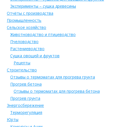
Эксперименты – сушка древесины
Отчёты с производства
Промышленность
Сельское хозяйство
Животноводство и птицеводство
Пчеловодство
Растениеводство
Сушка овощей и фруктов
Рецепты
Строительство
Отзывы о термоматах для прогрева грунта
Прогрев бетона
Отзывы о термоматах для прогрева бетона
Прогрев грунта
Энергосбережение
Терморегуляция
Юрты
Конкурсы и Ации