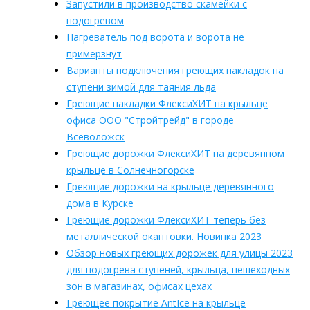
Запустили в производство скамейки с
подогревом
Нагреватель под ворота и ворота не
примёрзнут
Варианты подключения греющих накладок на
ступени зимой для таяния льда
Греющие накладки ФлексиХИТ на крыльце
офиса ООО "Стройтрейд" в городе
Всеволожск
Греющие дорожки ФлексиХИТ на деревянном
крыльце в Солнечногорске
Греющие дорожки на крыльце деревянного
дома в Курске
Греющие дорожки ФлексиХИТ теперь без
металлической окантовки. Новинка 2023
Обзор новых греющих дорожек для улицы 2023
для подогрева ступеней, крыльца, пешеходных
зон в магазинах, офисах цехах
Греющее покрытие AntIce​ на крыльце