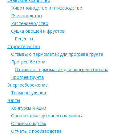
Сельское хозяйство
Животноводство и птицеводство
Пчеловодство
Растениеводство
Сушка овощей и фруктов
Рецепты
Строительство
Отзывы о термоматах для прогрева грунта
Прогрев бетона
Отзывы о термоматах для прогрева бетона
Прогрев грунта
Энергосбережение
Терморегуляция
Юрты
Конкурсы и Ации
Организация юрточного кемпинга
Отзывы о юртах
Отчёты с производства