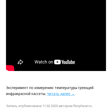
Эксперимент по измерению температуры греющей
инфракрасной кассеты.
Читать далее
→
Запись опубликована
11.02.2020
автором
flexyheat.ru
.