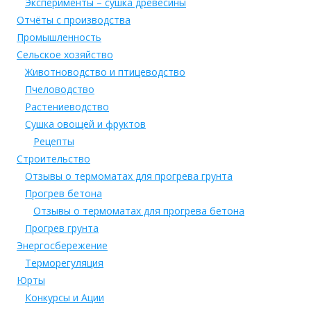
Эксперименты – сушка древесины
Отчёты с производства
Промышленность
Сельское хозяйство
Животноводство и птицеводство
Пчеловодство
Растениеводство
Сушка овощей и фруктов
Рецепты
Строительство
Отзывы о термоматах для прогрева грунта
Прогрев бетона
Отзывы о термоматах для прогрева бетона
Прогрев грунта
Энергосбережение
Терморегуляция
Юрты
Конкурсы и Ации