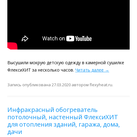
Высушили мокрую детскую одежду в камерной сушилке
ФлексиХИТ за несколько часов.
Читать далее
→
Запись опубликована
27.03.2020
автором
flexyheat.ru
.
Инфракрасный обогреватель
потолочный, настенный ФлексиХИТ
для отопления зданий, гаража, дома,
дачи