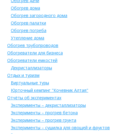
Обогрев дачи
Обогрев дома
Обогрев загородного дома
Обогрев палатки
Обогрев погреба
Утепление дома
Обогрев трубопроводов
Обогреватели для бизнеса
Обогреватели емкостей
Декристаллизаторы
Отдых и туризм
Виртуальные туры
Юрточный кемпинг "Кочевник Алтая"
Отчёты об экспериментах
Эксперименты – декристаллизаторы
Эксперименты – прогрев бетона
Эксперименты – прогрев грунта
Эксперименты – сушилка для овощей и фруктов