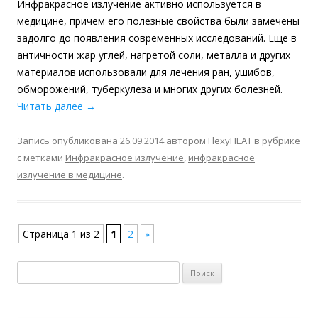
Инфракрасное излучение активно используется в
медицине, причем его полезные свойства были замечены
задолго до появления современных исследований. Еще в
античности жар углей, нагретой соли, металла и других
материалов использовали для лечения ран, ушибов,
обморожений, туберкулеза и многих других болезней.
Читать далее
→
Запись опубликована
26.09.2014
автором
FlexyHEAT
в рубрике
с метками
Инфракрасное излучение
,
инфракрасное
излучение в медицине
.
Навигация по записям
Страница 1 из 2
1
2
»
Найти: