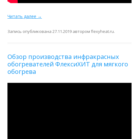
Читать далее
→
Запись опубликована
27.11.2019
автором
flexyheat.ru
.
Обзор производства инфракрасных
обогревателей ФлексиХИТ для мягкого
обогрева