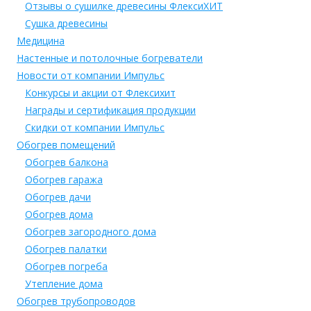
Отзывы о сушилке древесины ФлексиХИТ
Сушка древесины
Медицина
Настенные и потолочные богреватели
Новости от компании Импульс
Конкурсы и акции от Флексихит
Награды и сертификация продукции
Скидки от компании Импульс
Обогрев помещений
Обогрев балкона
Обогрев гаража
Обогрев дачи
Обогрев дома
Обогрев загородного дома
Обогрев палатки
Обогрев погреба
Утепление дома
Обогрев трубопроводов