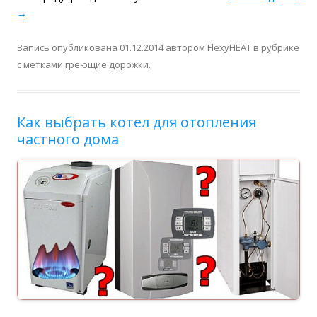
→
Запись опубликована
01.12.2014
автором
FlexyHEAT
в рубрике
с метками
греющие дорожки
.
Как выбрать котел для отопления
частного дома