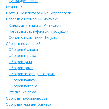
Сушка древесины
Медицина
Настенные и потолочные богреватели
Новости от компании Импульс
Конкурсы и акции от Флексихит
Награды и сертификация продукции
Скидки от компании Импульс
Обогрев помещений
Обогрев балкона
Обогрев гаража
Обогрев дачи
Обогрев дома
Обогрев загородного дома
Обогрев палатки
Обогрев погреба
Утепление дома
Обогрев трубопроводов
Обогреватели для бизнеса