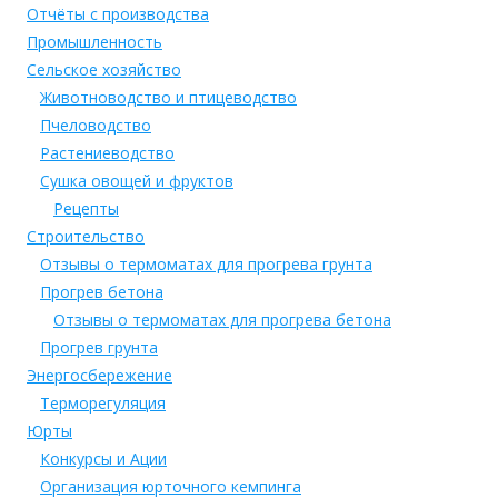
Отчёты с производства
Промышленность
Сельское хозяйство
Животноводство и птицеводство
Пчеловодство
Растениеводство
Сушка овощей и фруктов
Рецепты
Строительство
Отзывы о термоматах для прогрева грунта
Прогрев бетона
Отзывы о термоматах для прогрева бетона
Прогрев грунта
Энергосбережение
Терморегуляция
Юрты
Конкурсы и Ации
Организация юрточного кемпинга