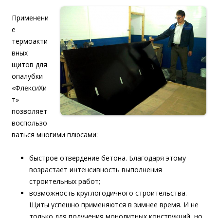
Применени
е
термоакти
вных
щитов для
опалубки
«ФлексиХи
т»
позволяет
воспользо
ваться многими плюсами:
быстрое отвердение бетона. Благодаря этому
возрастает интенсивность выполнения
строительных работ;
возможность круглогодичного строительства.
Щиты успешно применяются в зимнее время. И не
только для получения монолитных конструкций, но