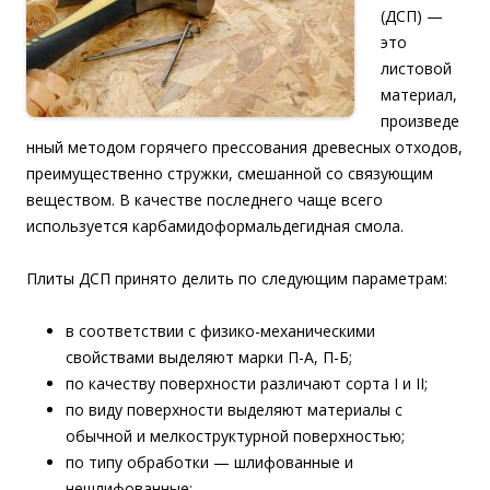
(ДСП) —
это
листовой
материал,
произведе
нный методом горячего прессования древесных отходов,
преимущественно стружки, смешанной со связующим
веществом. В качестве последнего чаще всего
используется карбамидоформальдегидная смола.
Плиты ДСП принято делить по следующим параметрам:
в соответствии с физико-механическими
свойствами выделяют марки П-А, П-Б;
по качеству поверхности различают сорта I и II;
по виду поверхности выделяют материалы с
обычной и мелкоструктурной поверхностью;
по типу обработки — шлифованные и
нешлифованные;