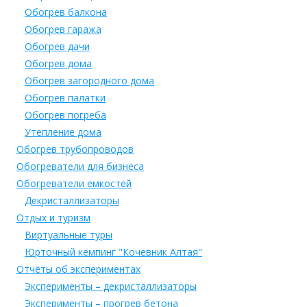
Обогрев балкона
Обогрев гаража
Обогрев дачи
Обогрев дома
Обогрев загородного дома
Обогрев палатки
Обогрев погреба
Утепление дома
Обогрев трубопроводов
Обогреватели для бизнеса
Обогреватели емкостей
Декристаллизаторы
Отдых и туризм
Виртуальные туры
Юрточный кемпинг "Кочевник Алтая"
Отчёты об экспериментах
Эксперименты – декристаллизаторы
Эксперименты – прогрев бетона