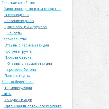
Сельское хозяйство
Животноводство и птицеводство
Пчеловодство
Растениеводство
Сушка овощей и фруктов
Рецепты
Строительство
Отзывы о термоматах для
прогрева грунта
Прогрев бетона
Отзывы о термоматах для
прогрева бетона
Прогрев грунта
Энергосбережение
Терморегуляция
Юрты
Конкурсы и Ации
Организация юрточного кемпинга