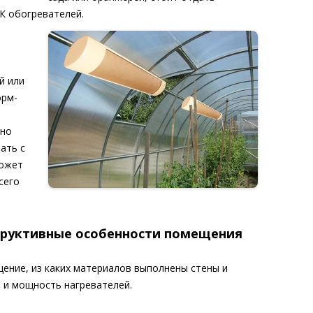
К обогревателей.
й или
орм-
 но
ать с
ожет
сего
структивные особенности помещения
щение, из каких материалов выполнены стены и
п и мощность нагревателей.