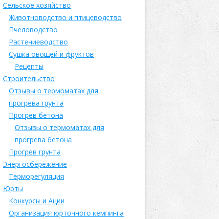
Сельское хозяйство
Животноводство и птицеводство
Пчеловодство
Растениеводство
Сушка овощей и фруктов
Рецепты
Строительство
Отзывы о термоматах для
прогрева грунта
Прогрев бетона
Отзывы о термоматах для
прогрева бетона
Прогрев грунта
Энергосбережение
Терморегуляция
Юрты
Конкурсы и Ации
Организация юрточного кемпинга