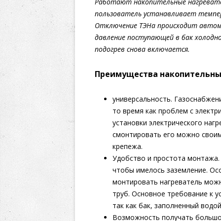
Работают накопительные нагревател
пользователь устанавливает темпер
Отключение ТЭНа происходит автома
давление поступающей в бак холодн
подогрев снова включается.
Преимущества накопительны
универсальность. Газоснабжени
то время как проблем с электр
установки электрического наг
смонтировать его можно своим
крепежа.
Удобство и простота монтажа.
чтобы имелось заземление. Ос
монтировать нагреватель можн
труб. Основное требование к у
так как бак, заполненный водой
Возможность получать большо