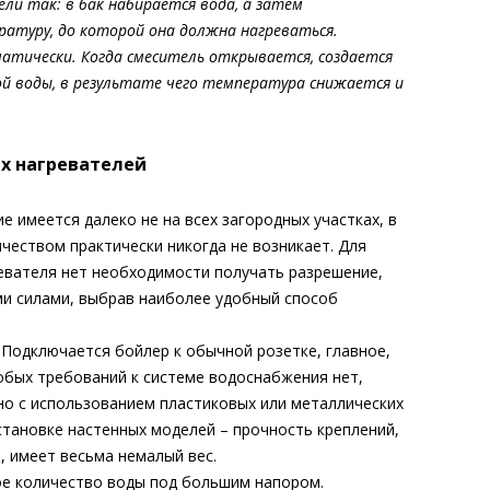
и так: в бак набирается вода, а затем
атуру, до которой она должна нагреваться.
тически. Когда смеситель открывается, создается
ой воды, в результате чего температура снижается и
х нагревателей
е имеется далеко не на всех загородных участках, в
ичеством практически никогда не возникает. Для
ревателя нет необходимости получать разрешение,
и силами, выбрав наиболее удобный способ
 Подключается бойлер к обычной розетке, главное,
обых требований к системе водоснабжения нет,
о с использованием пластиковых или металлических
становке настенных моделей – прочность креплений,
, имеет весьма немалый вес.
е количество воды под большим напором.