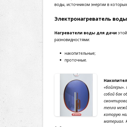
воды, источником энергии в которых
Электронагреватель воды
Нагреватели воды для дачи
этой
разновидностями:
накопительные;
проточные.
Накопител
«бойлеры».
собой бак о
смонтирова
тепла межд
которую на
материал. К