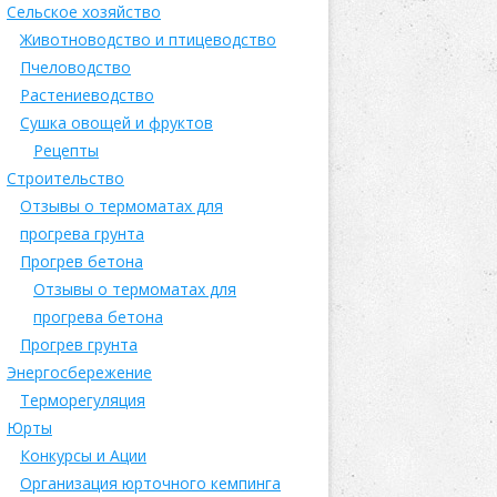
Сельское хозяйство
Животноводство и птицеводство
Пчеловодство
Растениеводство
Сушка овощей и фруктов
Рецепты
Строительство
Отзывы о термоматах для
прогрева грунта
Прогрев бетона
Отзывы о термоматах для
прогрева бетона
Прогрев грунта
Энергосбережение
Терморегуляция
Юрты
Конкурсы и Ации
Организация юрточного кемпинга