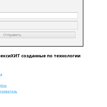
ексиХИТ созданные по технологии
на
убок
греватель