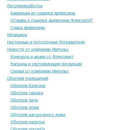
Лесопереработка
Камерная ик сушилка древесины
Отзывы о сушилке древесины ФлексиХИТ
Сушка древесины
Медицина
Настенные и потолочные богреватели
Новости от компании Импульс
Конкурсы и акции от Флексихит
Награды и сертификация продукции
Скидки от компании Импульс
Обогрев помещений
Обогрев балкона
Обогрев гаража
Обогрев дачи
Обогрев дома
Обогрев загородного дома
Обогрев палатки
Обогрев погреба