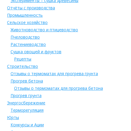
Эксперименты – сушка древесины
Отчёты с производства
Промышленность
Сельское хозяйство
Животноводство и птицеводство
Пчеловодство
Растениеводство
Сушка овощей и фруктов
Рецепты
Строительство
Отзывы о термоматах для прогрева грунта
Прогрев бетона
Отзывы о термоматах для прогрева бетона
Прогрев грунта
Энергосбережение
Терморегуляция
Юрты
Конкурсы и Ации