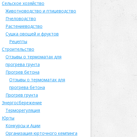
Сельское хозяйство
Животноводство и птицеводство
Пчеловодство
Растениеводство
Сушка овощей и фруктов
Рецепты
Строительство
Отзывы о термоматах для
прогрева грунта
Прогрев бетона
Отзывы о термоматах для
прогрева бетона
Прогрев грунта
Энергосбережение
Терморегуляция
Юрты
Конкурсы и Ации
Организация юрточного кемпинга