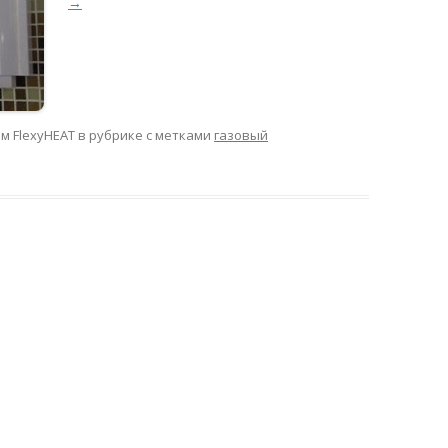
→
ом
FlexyHEAT
в рубрике с метками
газовый