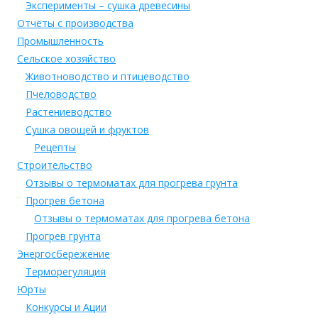
Эксперименты – сушка древесины
Отчёты с производства
Промышленность
Сельское хозяйство
Животноводство и птицеводство
Пчеловодство
Растениеводство
Сушка овощей и фруктов
Рецепты
Строительство
Отзывы о термоматах для прогрева грунта
Прогрев бетона
Отзывы о термоматах для прогрева бетона
Прогрев грунта
Энергосбережение
Терморегуляция
Юрты
Конкурсы и Ации