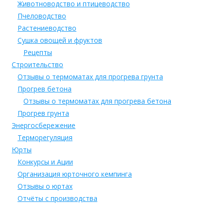
Животноводство и птицеводство
Пчеловодство
Растениеводство
Сушка овощей и фруктов
Рецепты
Строительство
Отзывы о термоматах для прогрева грунта
Прогрев бетона
Отзывы о термоматах для прогрева бетона
Прогрев грунта
Энергосбережение
Терморегуляция
Юрты
Конкурсы и Ации
Организация юрточного кемпинга
Отзывы о юртах
Отчёты с производства