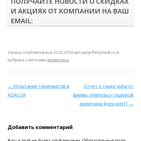
ПОЛУЧАЙТЕ НОВОСТИ О СКИДКАХ
И АКЦИЯХ ОТ КОМПАНИИ НА ВАШ
EMAIL:
Запись опубликована
25.03.2014
автором
flexyheat.ru
в
рубрике с метками
древесина
.
←
Испытания термоматов в
Отчёт о сушке дуба от
ADACOR
фирмы «Импульс» сушилкой
древесины ФлексиХИТ
→
Добавить комментарий
Ваш e-mail не будет опубликован.
Обязательные поля