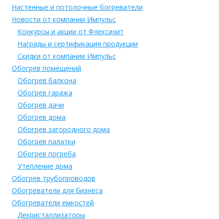
Настенные и потолочные богреватели
Новости от компании Импульс
Конкурсы и акции от Флексихит
Награды и сертификация продукции
Скидки от компании Импульс
Обогрев помещений
Обогрев балкона
Обогрев гаража
Обогрев дачи
Обогрев дома
Обогрев загородного дома
Обогрев палатки
Обогрев погреба
Утепление дома
Обогрев трубопроводов
Обогреватели для бизнеса
Обогреватели емкостей
Декристаллизаторы