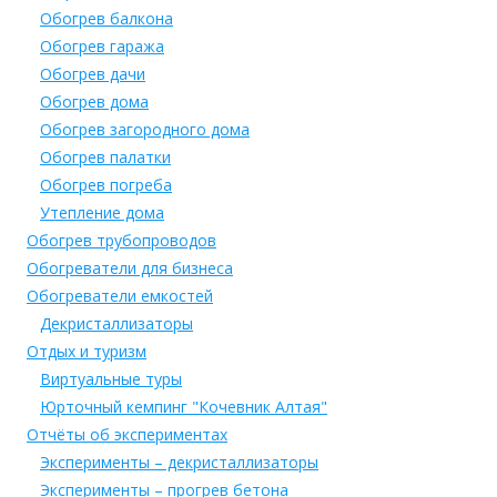
Обогрев балкона
Обогрев гаража
Обогрев дачи
Обогрев дома
Обогрев загородного дома
Обогрев палатки
Обогрев погреба
Утепление дома
Обогрев трубопроводов
Обогреватели для бизнеса
Обогреватели емкостей
Декристаллизаторы
Отдых и туризм
Виртуальные туры
Юрточный кемпинг "Кочевник Алтая"
Отчёты об экспериментах
Эксперименты – декристаллизаторы
Эксперименты – прогрев бетона