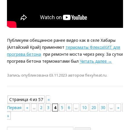
Публикуем обещанное ранее видео как в селе Хабары
(Алтайский Край) применяют
термоматы ФлексиХИТ для
прогрева бетона
при ремонте моста через реку. За сутки
прогрева бетона термоматами был
Читать далее
→
Запись опубликована
03.11.2023
автором
flexyheat.ru
.
Навигация по записям
Страница 4 из 57
«
Первая
«
...
2
3
4
5
6
...
10
20
30
...
»
По
»