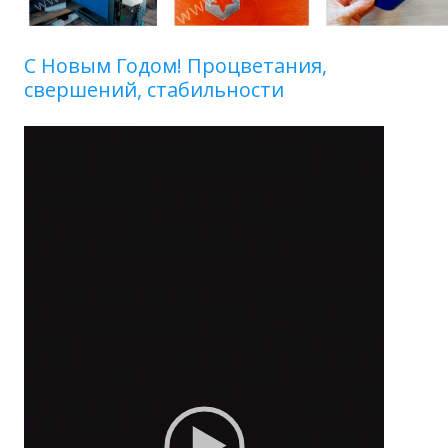
C Новым Годом! Процветания,
свершений, стабильности