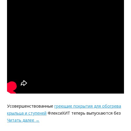
Усовершенствованные
греющие покрытия для обогрева
крыльца и ступеней
ФлексиХИТ теперь выпускаются без
Читать далее
→