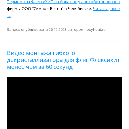
Термоматы ФлексиХИТ на баках воды автобетоновозов
фирмы ООО “Символ Бетон” в Челябинске.
Читать далее
→
Запись опубликована
26.12.2023
автором
flexyheat.ru
.
Видео монтажа гибкого
декристаллизатора для фляг Флексихит
менее чем за 60 секунд