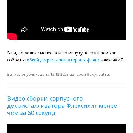
В видео ролике менее чем за минуту показываем как
собрать
гибкий декристаллизатор для фляги
ФлексиХИТ.
Запись опубликована
15.12.2023
автором
flexyheat.ru
.
Видео сборки корпусного
декристаллизатора Флексихит менее
чем за 60 секунд