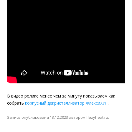
В видео ролике менее чем за минуту показываем как
собрать
корпусный декристаллизатор ФлексиХИТ
.
Запись опубликована
13.12.2023
автором
flexyheat.ru
.