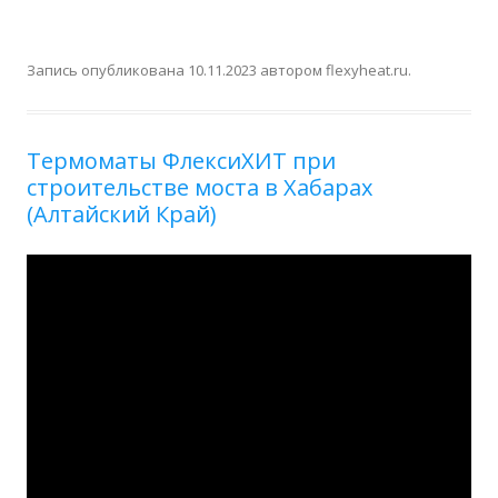
Запись опубликована
10.11.2023
автором
flexyheat.ru
.
Термоматы ФлексиХИТ при
строительстве моста в Хабарах
(Алтайский Край)