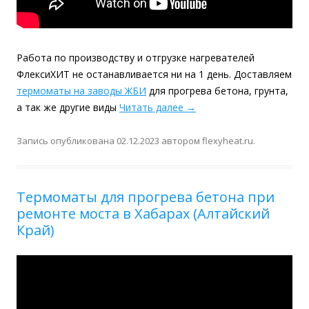
Работа по производству и отгрузке нагревателей
ФлексиХИТ не останавливается ни на 1 день. Доставляем
термоматы на заводы ЖБИ
для прогрева бетона, грунта,
а так же другие виды
Читать далее
→
Запись опубликована
02.12.2023
автором
flexyheat.ru
.
Термоматы для прогрева бетона при
ремонте моста в Хабарах (Алтайский
Край)