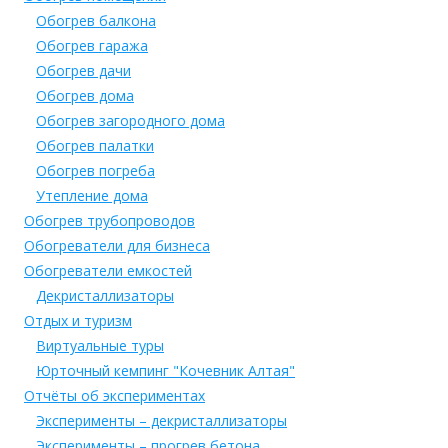
Обогрев балкона
Обогрев гаража
Обогрев дачи
Обогрев дома
Обогрев загородного дома
Обогрев палатки
Обогрев погреба
Утепление дома
Обогрев трубопроводов
Обогреватели для бизнеса
Обогреватели емкостей
Декристаллизаторы
Отдых и туризм
Виртуальные туры
Юрточный кемпинг "Кочевник Алтая"
Отчёты об экспериментах
Эксперименты – декристаллизаторы
Эксперименты – прогрев бетона