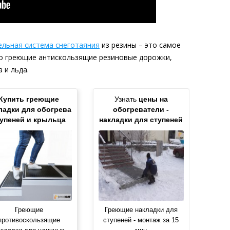
льная система снеготаяния
из резины – это самое
то греющие антискользящие резиновые дорожки,
 и льда.
Купить греющие
Узнать
цены на
ладки для обогрева
обогреватели -
тупеней и крыльца
накладки для ступеней
Греющие
Греющие накладки для
противоскользящие
ступеней - монтаж за 15