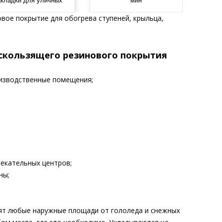
акладки для уличных
мин
ступеней и крыльца
ое покрытие для обогрева ступеней, крыльца,
скользящего резинового покрытия
оизводственные помещения;
лекательных центров;
ны;
т любые наружные площади от гололеда и снежных