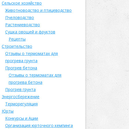
Сельское хозяйство
Животноводство и птицеводство
Пчеловодство
Растениеводство
Сушка овощей и фруктов
Рецепты
Строительство
Отзывы о термоматах для
прогрева грунта
Прогрев бетона
Отзывы о термоматах для
прогрева бетона
Прогрев грунта
Энергосбережение
Терморегуляция
Юрты
Конкурсы и Ации
Организация юрточного кемпинга