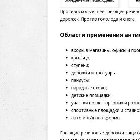
обледенения пешеходных
н
зон
Противоскользящее греющее резинов
дорожек. Против гололеда и снега.
Области применения анти
входы в магазины, офисы и пр
крыльцо;
ступени;
дорожки и тротуары;
пандусы;
парадные входы;
детские площадки;
участки возле торговых и разв
спортивные площадки и стадио
авто и ж/д платформы.
Греющие резиновые дорожки защитя