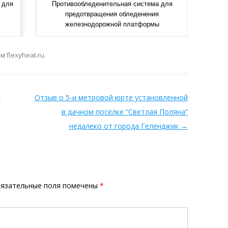
 для
Противообледенительная система для
предотвращения обледенения
железнодорожной платформы
ом
flexyheat.ru
.
ы
Отзыв о 5-и метровой юрте установленной
в дачном посёлке “Светлая Поляна”
недалеко от города Геленджик
→
язательные поля помечены
*