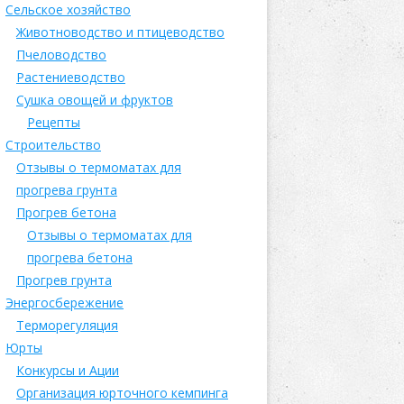
Сельское хозяйство
Животноводство и птицеводство
Пчеловодство
Растениеводство
Сушка овощей и фруктов
Рецепты
Строительство
Отзывы о термоматах для
прогрева грунта
Прогрев бетона
Отзывы о термоматах для
прогрева бетона
Прогрев грунта
Энергосбережение
Терморегуляция
Юрты
Конкурсы и Ации
Организация юрточного кемпинга