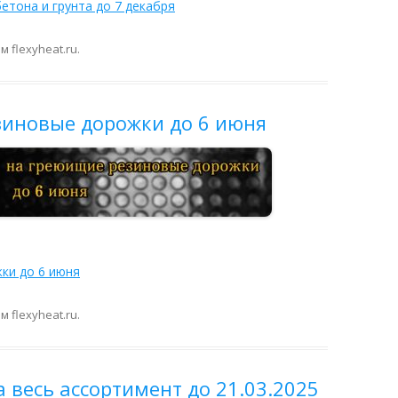
етона и грунта до 7 декабря
ом
flexyheat.ru
.
зиновые дорожки до 6 июня
ки до 6 июня
ом
flexyheat.ru
.
 весь ассортимент до 21.03.2025