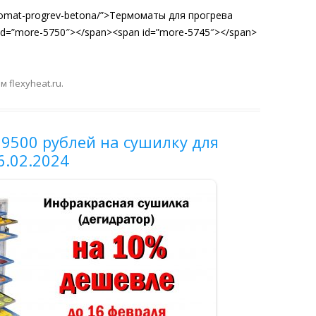
ermomat-progrev-betona/”>Термоматы для прогрева
id=”more-5750″></span><span id=”more-5745″></span>
ом
flexyheat.ru
.
 9500 рублей на сушилку для
6.02.2024