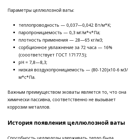
Параметры целлюлозной ваты:
теплопроводность — 0,037—0,042 Вт/м*K;
паропроницаемость — 0,3 мг/м*ч*Па;
плотность применения — 28—65 кг/м3;
сорбционное увлажнение за 72 часа — 16%
(сооответствует ГОСТ 17177.5);
pH = 7,8—8,3;
низкая воздухопроницаемость — (80-120)х10-6 м3/
м*с*Па.
Важным преимуществом эковаты является то, что она
химически пассивна, соответственно не вызывает
коррозии металлов.
История появления целлюлозной ваты
Способность целлюлозы удерживать тепло была