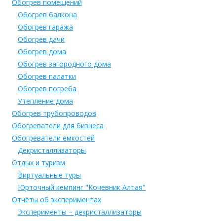
Обогрев помещений
Обогрев балкона
Обогрев гаража
Обогрев дачи
Обогрев дома
Обогрев загородного дома
Обогрев палатки
Обогрев погреба
Утепление дома
Обогрев трубопроводов
Обогреватели для бизнеса
Обогреватели емкостей
Декристаллизаторы
Отдых и туризм
Виртуальные туры
Юрточный кемпинг "Кочевник Алтая"
Отчёты об экспериментах
Эксперименты – декристаллизаторы