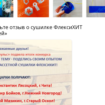
вьте отзыв о сушилке ФлексиХИТ
ей»