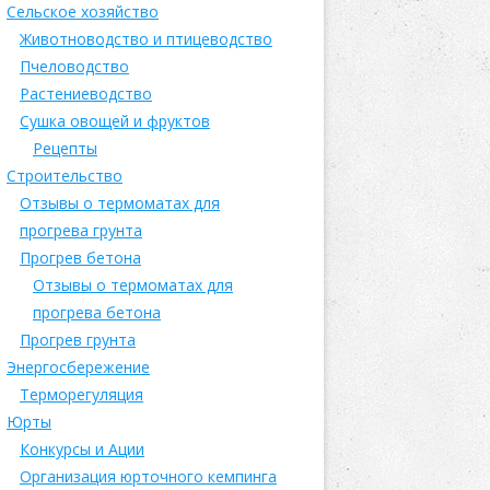
Сельское хозяйство
Животноводство и птицеводство
Пчеловодство
Растениеводство
Сушка овощей и фруктов
Рецепты
Строительство
Отзывы о термоматах для
прогрева грунта
Прогрев бетона
Отзывы о термоматах для
прогрева бетона
Прогрев грунта
Энергосбережение
Терморегуляция
Юрты
Конкурсы и Ации
Организация юрточного кемпинга