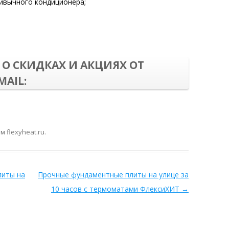
ривычного кондиционера;
О СКИДКАХ И АКЦИЯХ ОТ
AIL:
ом
flexyheat.ru
.
литы на
Прочные фундаментные плиты на улице за
10 часов с термоматами ФлексиХИТ
→