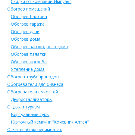
Скидки от компании Импульс
Обогрев помещений
Обогрев балкона
Обогрев гаража
Обогрев дачи
Обогрев дома
Обогрев загородного дома
Обогрев палатки
Обогрев погреба
Утепление дома
Обогрев трубопроводов
Обогреватели для бизнеса
Обогреватели емкостей
Декристаллизаторы
Отдых и туризм
Виртуальные туры
Юрточный кемпинг "Кочевник Алтая"
Отчёты об экспериментах