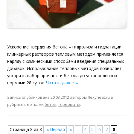
Ускорение твердения бетона – гидролиза и гидратации
клинкерных растворов тепловым методом применяется
наряду с химическими способами введения специальных
добавок. Использование тепловых методов позволяет
ускорить набор прочности бетона до установленных
нормами 28 суток.
Читать далее
→
Запись опубликована
20.03.2012
автором
flexyheat.ru
в
рубрике с метками
бетон
,
термоматы
.
Навигация по записям
Страница 8 из 8
« Первая
«
...
4
5
6
7
8