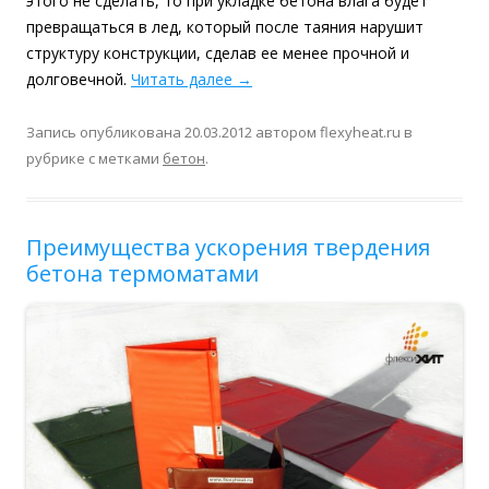
этого не сделать, то при укладке бетона влага будет
превращаться в лед, который после таяния нарушит
структуру конструкции, сделав ее менее прочной и
долговечной.
Читать далее
→
Запись опубликована
20.03.2012
автором
flexyheat.ru
в
рубрике с метками
бетон
.
Преимущества ускорения твердения
бетона термоматами