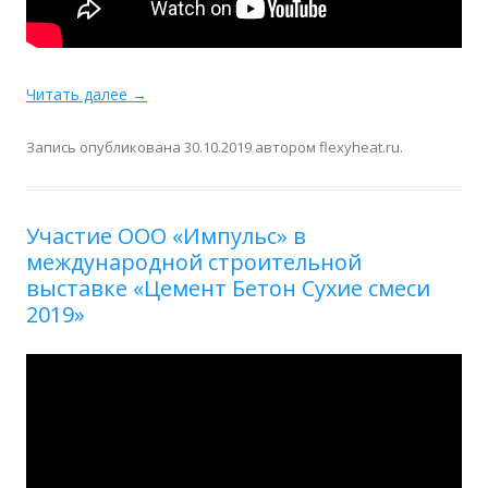
Читать далее
→
Запись опубликована
30.10.2019
автором
flexyheat.ru
.
Участие ООО «Импульс» в
международной строительной
выставке «Цемент Бетон Сухие смеси
2019»