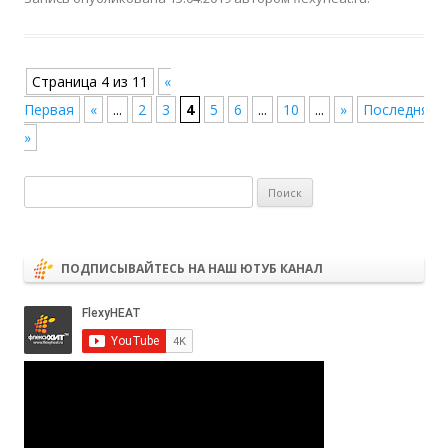
Навигация по записям
Страница 4 из 11
«
Первая
«
...
2
3
4
5
6
...
10
...
»
Последняя
»
Найти:
ПОДПИСЫВАЙТЕСЬ НА НАШ ЮТУБ КАНАЛ