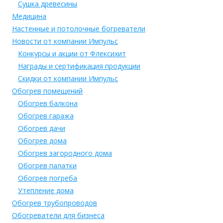
Сушка древесины
Медицина
Настенные и потолочные богреватели
Новости от компании Импульс
Конкурсы и акции от Флексихит
Награды и сертификация продукции
Скидки от компании Импульс
Обогрев помещений
Обогрев балкона
Обогрев гаража
Обогрев дачи
Обогрев дома
Обогрев загородного дома
Обогрев палатки
Обогрев погреба
Утепление дома
Обогрев трубопроводов
Обогреватели для бизнеса